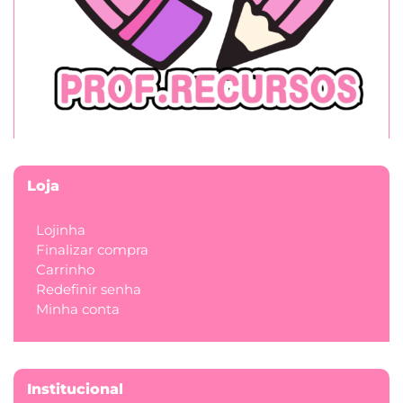
Loja
Lojinha
Finalizar compra
Carrinho
Redefinir senha
Minha conta
Institucional