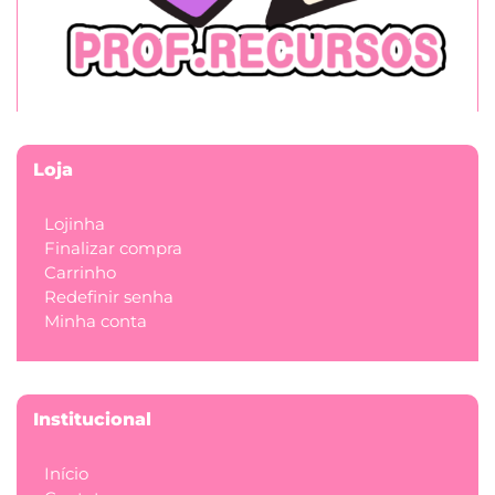
Loja
Lojinha
Finalizar compra
Carrinho
Redefinir senha
Minha conta
Institucional
Início