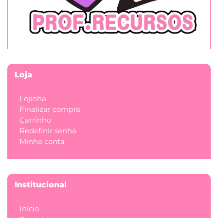
Loja
Lojinha
Finalizar compra
Carrinho
Redefinir senha
Minha conta
Institucional
Início