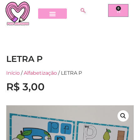
0
LETRA P
Início
/
Alfabetização
/ LETRA P
R$
3,00