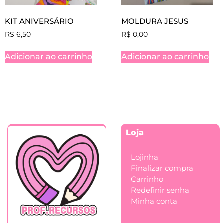
KIT ANIVERSÁRIO
MOLDURA JESUS
R$
6,50
R$
0,00
Adicionar ao carrinho
Adicionar ao carrinho
Loja
Lojinha
Finalizar compra
Carrinho
Redefinir senha
Minha conta