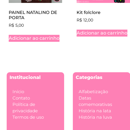
PAINEL NATALINO DE
Kit folclore
PORTA
R$
12,00
R$
5,00
Adicionar ao carrinho
Adicionar ao carrinho
Institucional
Categorias
Início
Alfabetização
Contato
Datas
Política de
comemorativas
privacidade
História na lata
Termos de uso
História na luva