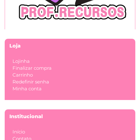
Loja
Lojinha
Finalizar compra
Carrinho
Redefinir senha
Minha conta
Institucional
Início
Contato