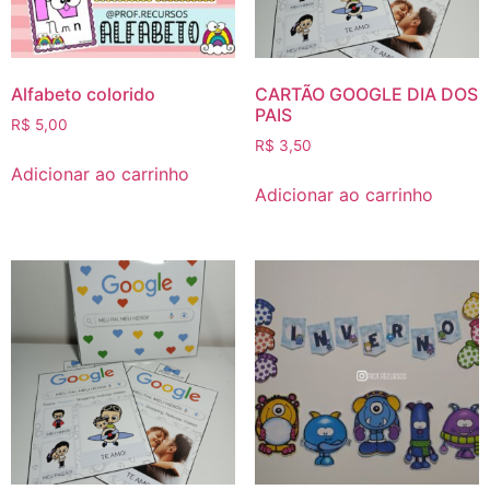
Alfabeto colorido
CARTÃO GOOGLE DIA DOS
PAIS
R$
5,00
R$
3,50
Adicionar ao carrinho
Adicionar ao carrinho