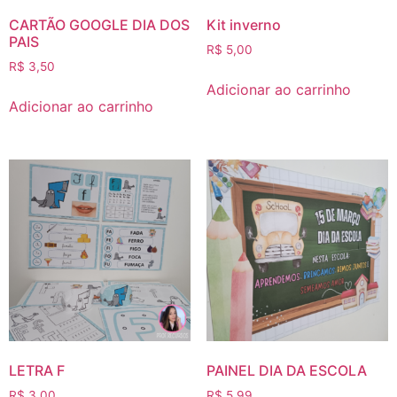
CARTÃO GOOGLE DIA DOS
Kit inverno
PAIS
R$
5,00
R$
3,50
Adicionar ao carrinho
Adicionar ao carrinho
LETRA F
PAINEL DIA DA ESCOLA
R$
3,00
R$
5,99