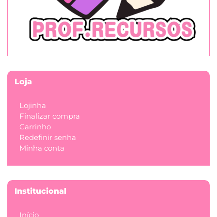
Loja
Lojinha
Finalizar compra
Carrinho
Redefinir senha
Minha conta
Institucional
Início